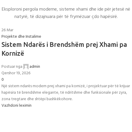
Eksploroni pergola moderne, sisteme xhami dhe ide për jetesë në
natyrë, të dizajnuara për të frymëzuar çdo hapësirë.
26
Mar
Projekte dhe Instalime
Sistem Ndarës i Brendshëm prej Xhami pa
Kornizë
Postuar nga
admin
Qershor 19, 2026
0
Një sistem ndarës modern prej xhami pa kornizë, i projektuar për të krijuar
hapësira të brendshme elegante, të ndritshme dhe funksionale për zyra,
zona tregtare dhe shtëpi bashkëkohore.
Vazhdoni leximin