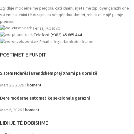
Zgjidhje moderne me pergola, çati xhami, rrjeta me zip, dyer garazhi dhe
sisteme alumini të dizajnuara për qëndrueshmëri, rehati dhe një pamje
premium.
Ferizaj, Kosovo
Telefoni: (+383) 45 665 444
Email: info@irfaroloder-ks.com
POSTIMET E FUNDIT
Sistem Ndarës i Brendshëm prej Xhami pa Kornizë
Mars 26, 2026
1 koment
Derë moderne automatike seksionale garazhi
Mars 6, 2026
1 koment
LIDHJE TË DOBISHME