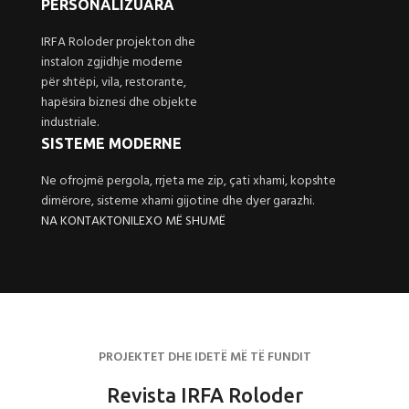
PERSONALIZUARA
IRFA Roloder projekton dhe
instalon zgjidhje moderne
për shtëpi, vila, restorante,
hapësira biznesi dhe objekte
industriale.
SISTEME MODERNE
Ne ofrojmë pergola, rrjeta me zip, çati xhami, kopshte
dimërore, sisteme xhami gijotine dhe dyer garazhi.
NA KONTAKTONI
LEXO MË SHUMË
PROJEKTET DHE IDETË MË TË FUNDIT
Revista IRFA Roloder