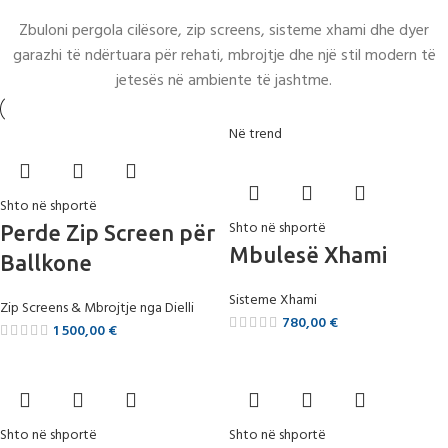
Zbuloni pergola cilësore, zip screens, sisteme xhami dhe dyer
garazhi të ndërtuara për rehati, mbrojtje dhe një stil modern të
jetesës në ambiente të jashtme.
Në trend
Shto në shportë
Shto në shportë
Perde Zip Screen për
Mbulesë Xhami
Ballkone
Sisteme Xhami
Zip Screens & Mbrojtje nga Dielli
780,00
€
1 500,00
€
Shto në shportë
Shto në shportë