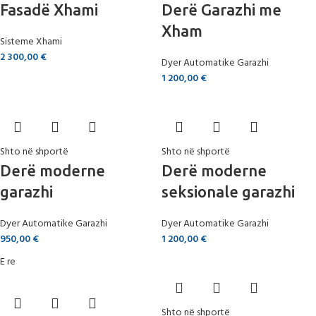
Fasadë Xhami
Derë Garazhi me
Xham
Sisteme Xhami
2 300,00
€
Dyer Automatike Garazhi
1 200,00
€
Shto në shportë
Shto në shportë
Derë moderne
Derë moderne
garazhi
seksionale garazhi
Dyer Automatike Garazhi
Dyer Automatike Garazhi
950,00
€
1 200,00
€
E re
Shto në shportë