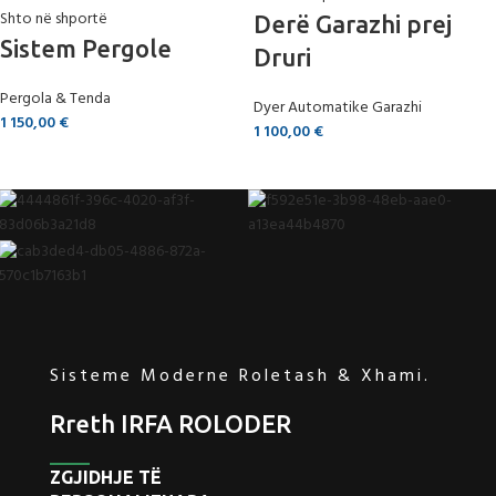
Shto në shportë
Derë Garazhi prej
Sistem Pergole
Druri
Pergola & Tenda
Dyer Automatike Garazhi
1 150,00
€
1 100,00
€
Sisteme Moderne Roletash & Xhami.
Rreth IRFA ROLODER
ZGJIDHJE TË